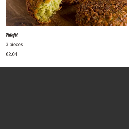
Falafel
3 pieces
€2.04