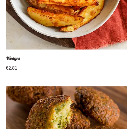
Wedges
€2.81