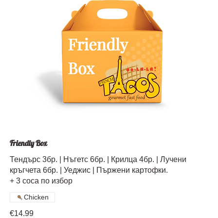
Friendly Box
Тендърс 3бр. | Нъгетс 6бр. | Крилца 4бр. | Лучени
кръгчета 6бр. | Уеджис | Пържени картофки.
+ 3 соса по избор
Chicken
€14.99